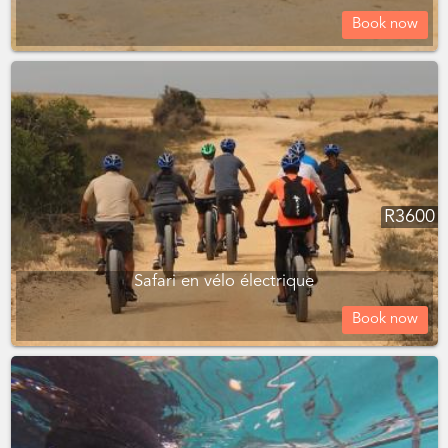
Book now
R
3600
Safari en vélo électrique
Book now