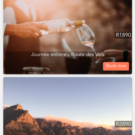
R
1890
Journée entière - Route des Vins
Book now
R
2890