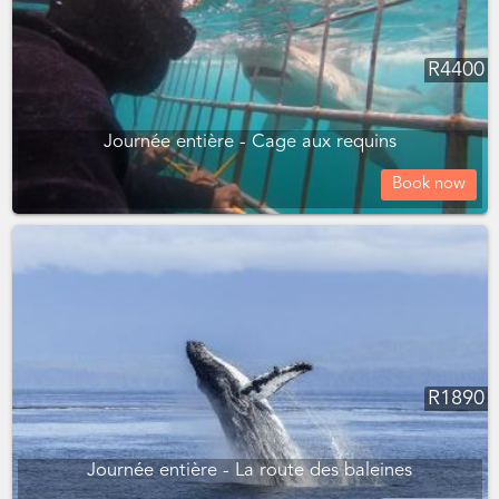
R
4400
Journée entière - Cage aux requins
Book now
R
1890
Journée entière - La route des baleines