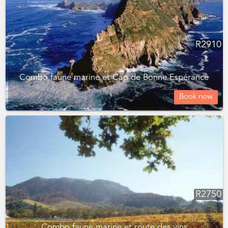
R
2910
Combo faune marine et Cap de Bonne Espérance
Book now
R
2750
Combo faune marine et route des vins