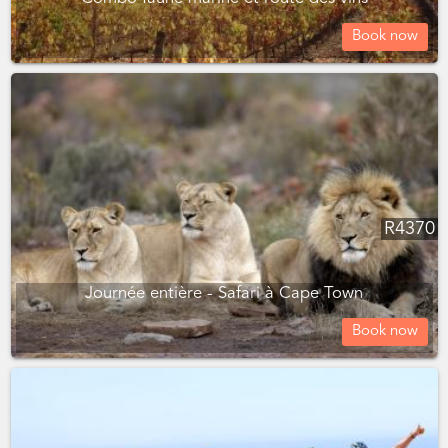
Book now
R
4370
Journée entière - Safari à Cape Town
Book now