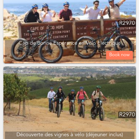
R
2970
Cap de Bonne Espérance en Vélo Electrique
Book now
R
2970
Découverte des vignes à vélo (déjeuner inclus)