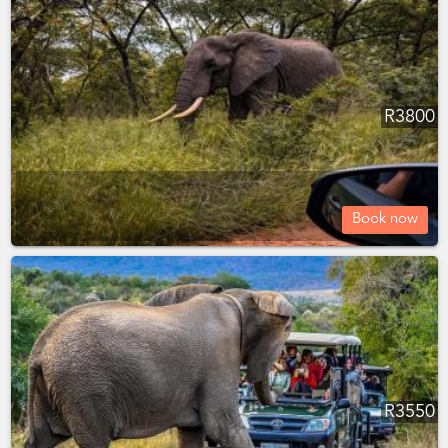
R
3800
Book now
R
3550