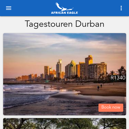
menu
more_vert
Tagestouren Durban
R
1340
Book now