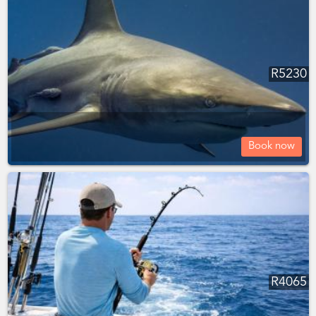
R
5230
Book now
R
4065